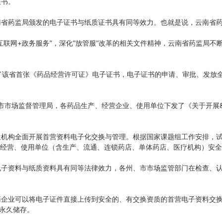
证书。
南省药监局颁发的电子证书与纸质证书具有同等效力。也就是说，云南省
互联网+政务服务”，深化“放管服”改革的相关文件精神，云南省药监局
发出了该省首张《药品经营许可证》电子证书，电子证书的申请、审批、发
、市市场监督管理局，各药品生产、经营企业、使用单位下发了《关于开展&l
生机构全面开展首营资料电子化交换与管理。根据国家课题组工作安排，
产、经营、使用单位（含生产、流通、连锁药店、单体药店、医疗机构）安
电子资料与纸质资料具有同等法律效力，各州、市市场监管部门在检查、
企业可以将电子证件直接上传到安全的、有交换资质的首营电子资料交换平台
且永久储存。